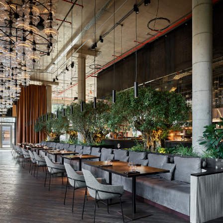
В центре расположены кухня с зоной гриля,
печью с куполом из черного металла и стекла и
зона бара с трехуровневой контактной стойкой
из глыбы карельского мрамора. Над баром
расположилась люстра из медных пластин
весом две тонны, закручивающей в своем
водовороте центральную часть бара со