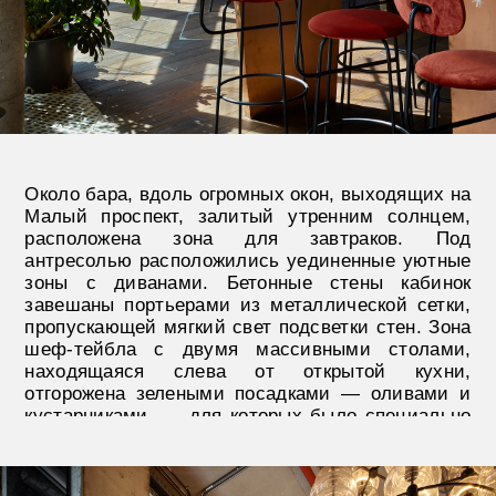
На антресоли, куда ведет винтовая
металлическая лестница со ступенями из
мрамора, расположена гостиная зона с
дровяным камином, диванной зоной и столом на
14 человек. Также здесь расположена зона
дегустации и холодильники для хранения
эксклюзивного запаса вин и вызревания мяса. В
санузле использован необычный купольный
потолок из меди, который не может не
привлекать внимание посетителей. Здесь же
находится кирпичная стена, отсылающая к
индустриальному происхождению здания.