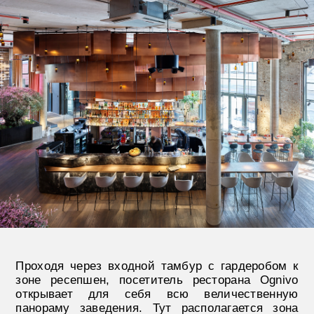
Проходя через входной тамбур с гардеробом к
зоне ресепшен, посетитель ресторана Ognivo
открывает для себя всю величественную
панораму заведения. Тут располагается зона
аллеи со столетними оливами, привезенными
из Сицилии, для которых была разработана
специальная система полива и освещение
фито-лампами. Отгороженные металлическими
ширмами зоны со столиками у огромных окон,
выходящих во внутренний двор с террасой,
подсвечены светильниками.