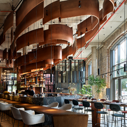
Малый проспект, залитый утренним солнцем,
расположена зона для завтраков. Под
антресолью расположились уединенные уютные
зоны с диванами. Бетонные стены кабинок
завешаны портьерами из металлической сетки,
пропускающей мягкий свет подсветки стен. Зона
шеф-тейбла с двумя массивными столами,
находящаяся слева от открытой кухни,
отгорожена зелеными посадками — оливами и
кустарниками, — для которых было специально
разработано единое кашпо из бетона и металла.