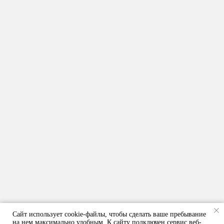
0.800 [ДОМ КРАСНОДАР]
Статус
Площадь
Реализован
800 м²
Год
Локация
2010-2014
Краснодар
Сайт использует cookie-файлы, чтобы сделать ваше пребывание
на нем максимально удобным. К cайту подключен сервис веб-